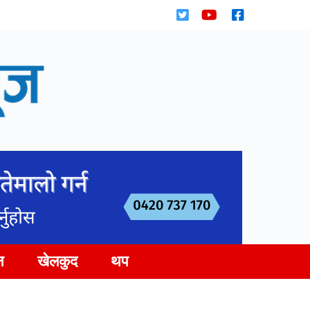
न
खेलकुद
थप