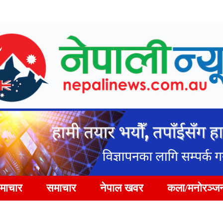
समाचार
समाचार
नेपाल खवर
कला/मनोरञ्ज