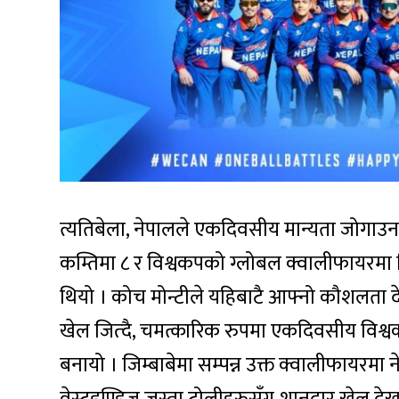
त्यतिबेला, नेपालले एकदिवसीय मान्यता जोगाउन,
कम्तिमा ८ र विश्वकपको ग्लोबल क्वालीफायरमा सिध
थियो । कोच मोन्टीले यहिबाटै आफ्नो कौशलता दे
खेल जित्दै, चमत्कारिक रुपमा एकदिवसीय विश्
बनायो । जिम्बाबेमा सम्पन्न उक्त क्वालीफायरमा न
वेस्टइण्डिज जस्ता टोलीहरुसँग शानदार खेल द