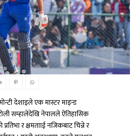
 मोन्टी देशाइले एक मास्टर माइन्ड
 टोली सम्हालेदेखि नेपालले ऐतिहासिक
्रतिभा र क्षमतााई नजिकबाट चिन्ने र