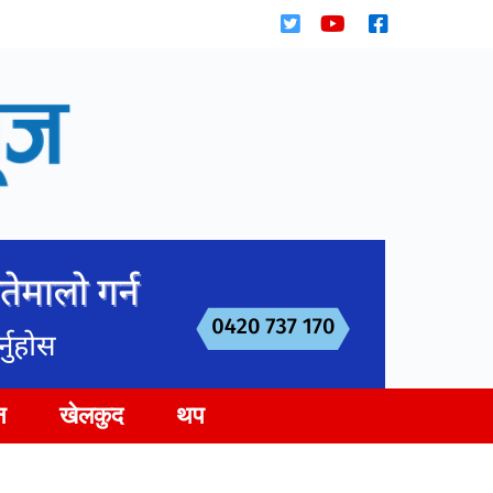
न
खेलकुद
थप