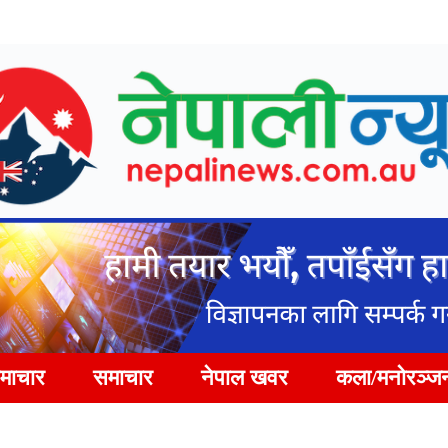
समाचार
समाचार
नेपाल खवर
कला/मनोरञ्ज