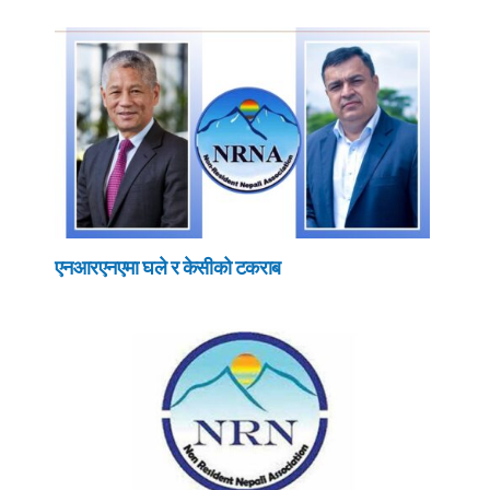
एनआरएनएमा घले र केसीको टकराब