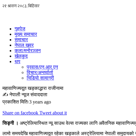
Skip
to
content
गृहपेज
मुख्य समाचार
समाचार
नेपाल खवर
कला/मनोरञ्जन
खेलकुद
थप
प्रवास/एन आर एन
विचार/अन्तर्वार्ता
भिडियो सामाग्री
महावाणिज्यदूत खड्काद्धारा राजीनामा
✍ नेपाली न्यूज संवाददाता
प्रकाशित मितिः3 years ago
Share on facebook
Tweet about it
सिड्नी ।
अष्ट्रेलियास्थित न्यू साउथ वेल्स राज्यका लागि अवैतनिक महावाणिज्
लामो समयदेखि महावाणिज्यदुत रहेका खड्काले अस्ट्रेलियामा नेपाली समुदायको 