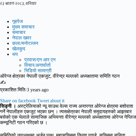
Skip
to
content
गृहपेज
मुख्य समाचार
समाचार
नेपाल खवर
कला/मनोरञ्जन
खेलकुद
थप
प्रवास/एन आर एन
विचार/अन्तर्वार्ता
भिडियो सामाग्री
ओरेन्ज क्षेत्रका नेपाली एकजुट, वीरेन्द्र मल्लको अध्यक्षतामा समिति गठन
✍
प्रकाशित मितिः3 years ago
Share on facebook
Tweet about it
सिड्नी ।
अस्ट्रेलियाको न्यू साउथ वेल्स राज्य अन्तरगत ओरेन्ज क्षेत्रमा बशोवाश
गर्ने नेपालीहरु एकजुट भएका छन् । त्यसक्षेत्रका नेपाली समुदायहरुको आइतबार
बसेको एक भेलाले सामाजिक अभियन्ता वीरेन्द्र मल्लको अध्यक्षतामा ओरेन्ज नेप्लिज
कम्यूनिटी गठन गरिएको छ ।
समितिको उपाध्यक्षमा अर्जुन पन्थ, महासचिबमा किरण पाण्डे, सचिबमा सुनिता