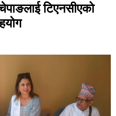
चेपाङलाई टिएनसीएको
हयोग