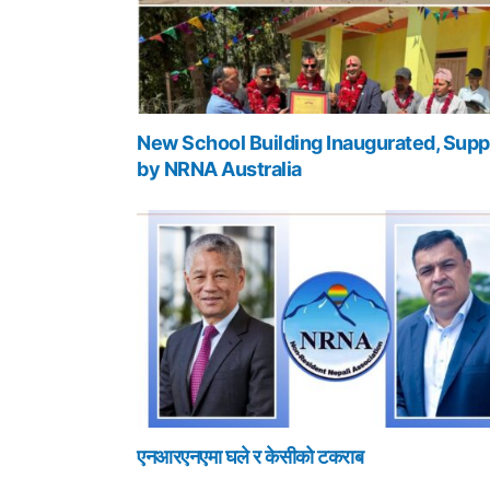
New School Building Inaugurated, Supp
by NRNA Australia
एनआरएनएमा घले र केसीको टकराब