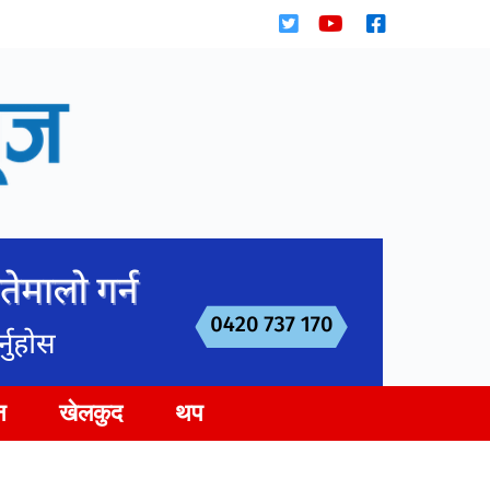
न
खेलकुद
थप