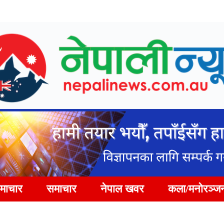
समाचार
समाचार
नेपाल खवर
कला/मनोरञ्ज