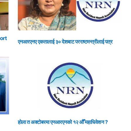
ort
एनआरएनए एकतालाई ३० देशबाट परराष्टमन्त्रीलाई पत्र
होला त अक्टोबरमा एनआरएनको १२ औँ महाधिवेशन ?