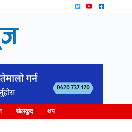
न
खेलकुद
थप