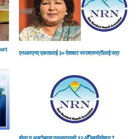
ort
एनआरएनए एकतालाई ३० देशबाट परराष्टमन्त्रीलाई पत्र
होला त अक्टोबरमा एनआरएनको १२ औँ महाधिवेशन ?