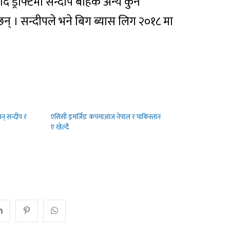
ि ड्राफ्टमा सन्दीप बाहेक अन्य कुनै
् । सन्दीपले भने बिग ब्यास लिग २०१८ मा
न् सन्दीप र
एसिसी इमर्जिङ कपमाआज नेपाल र पाकिस्तान
ए खेल्दै