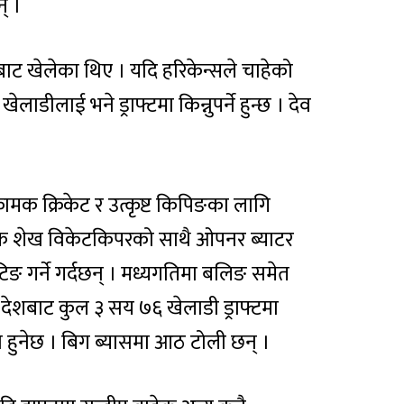
् ।
सबाट खेलेका थिए । यदि हरिकेन्सले चाहेको
लाडीलाई भने ड्राफ्टमा किन्नुपर्ने हुन्छ । देव
्रामक क्रिकेट र उत्कृष्ट किपिङका लागि
सिफ शेख विकेटकिपरको साथै ओपनर ब्याटर
िङ गर्ने गर्दछन् । मध्यगतिमा बलिङ समेत
९ देशबाट कुल ३ सय ७६ खेलाडी ड्राफ्टमा
 मा हुनेछ । बिग ब्यासमा आठ टोली छन् ।