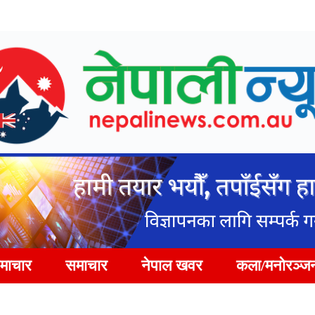
समाचार
समाचार
नेपाल खवर
कला/मनोरञ्ज