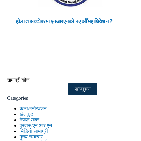
होला त अक्टोबरमा एनआरएनको १२ औँ महाधिवेशन ?
सामाग्री खोज
खोज्नुहोस
Categories
कला/मनोरञ्जन
खेलकुद
नेपाल खवर
प्रवास/एन आर एन
भिडियो सामाग्री
मुख्य समाचार