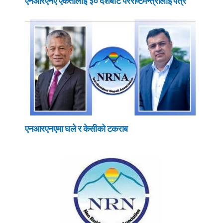
एनआरएनए एकतालाई ३० देशबाट परराष्टमन्त्रीलाई पत्र
एनआरएनएमा घले र केसीको टकराब