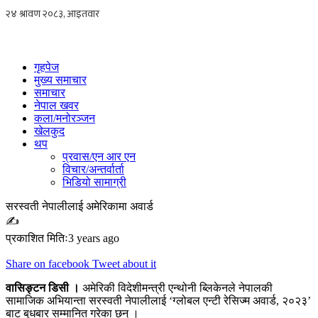
Skip
to
content
गृहपेज
मुख्य समाचार
समाचार
नेपाल खवर
कला/मनोरञ्जन
खेलकुद
थप
प्रवास/एन आर एन
विचार/अन्तर्वार्ता
भिडियो सामाग्री
सरस्वती नेपालीलाई अमेरिकामा अवार्ड
✍
प्रकाशित मितिः3 years ago
Share on facebook
Tweet about it
वासिङ्टन डिसी ।
अमेरिकी विदेशीमन्त्री एन्थोनी ब्लिकेनले नेपालकी
सामाजिक अभियान्ता सरस्वती नेपालीलाई ‘ग्लोबल एन्टी रेसिज्म अवार्ड, २०२३’
बाट बुधबार सम्मानित गरेका छन् ।