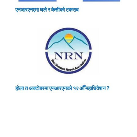
एनआरएनएमा घले र केसीको टकराब
होला त अक्टोबरमा एनआरएनको १२ औँ महाधिवेशन ?