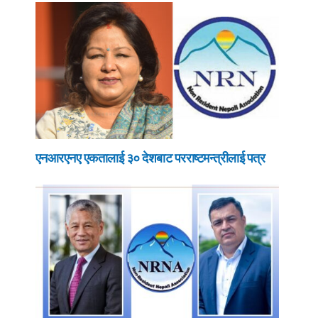
एनआरएनए एकतालाई ३० देशबाट परराष्टमन्त्रीलाई पत्र