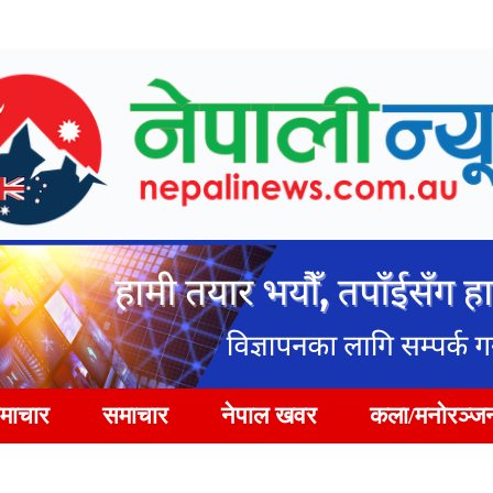
समाचार
समाचार
नेपाल खवर
कला/मनोरञ्ज