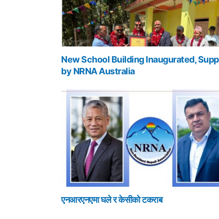
New School Building Inaugurated, Supp
by NRNA Australia
एनआरएनएमा घले र केसीको टकराब