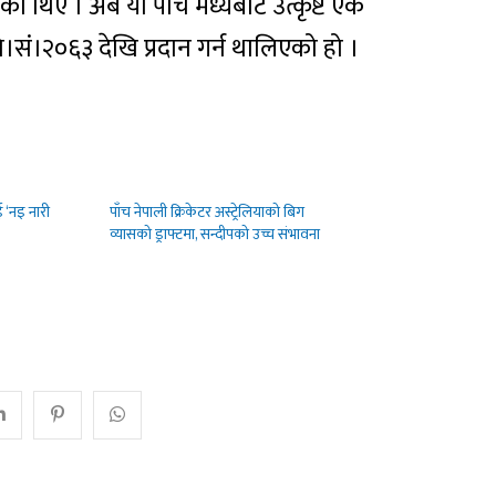
एका थिए । अब यी पाँच मध्येबाट उत्कृष्ट एक
 वि।सं।२०६३ देखि प्रदान गर्न थालिएको हो ।
ई ‘नइ नारी
पाँच नेपाली क्रिकेटर अस्ट्रेलियाको बिग
व्यासको ड्राफ्टमा, सन्दीपको उच्च संभावना