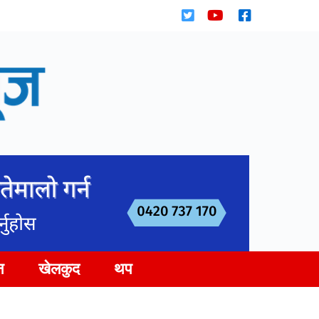
न
खेलकुद
थप