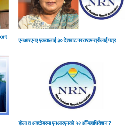
ort
एनआरएनए एकतालाई ३० देशबाट परराष्टमन्त्रीलाई पत्र
होला त अक्टोबरमा एनआरएनको १२ औँ महाधिवेशन ?