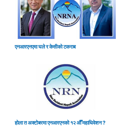
एनआरएनएमा घले र केसीको टकराब
होला त अक्टोबरमा एनआरएनको १२ औँ महाधिवेशन ?