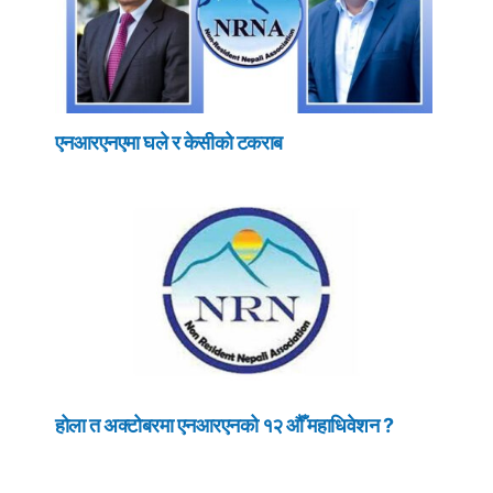
एनआरएनएमा घले र केसीको टकराब
होला त अक्टोबरमा एनआरएनको १२ औँ महाधिवेशन ?