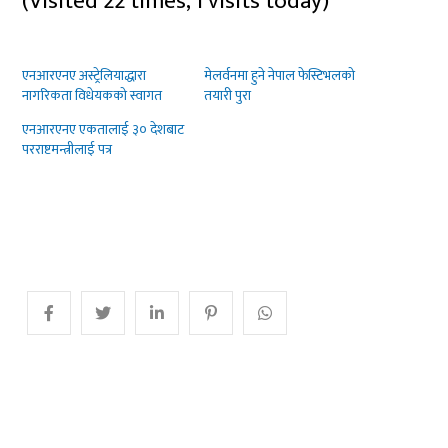
(Visited 22 times, 1 visits today)
एनआरएनए अस्ट्रेलियाद्धारा
मेलर्वनमा हुने नेपाल फेस्टिभलको
नागरिकता विधेयकको स्वागत
तयारी पुरा
एनआरएनए एकतालाई ३० देशबाट
परराष्टमन्त्रीलाई पत्र