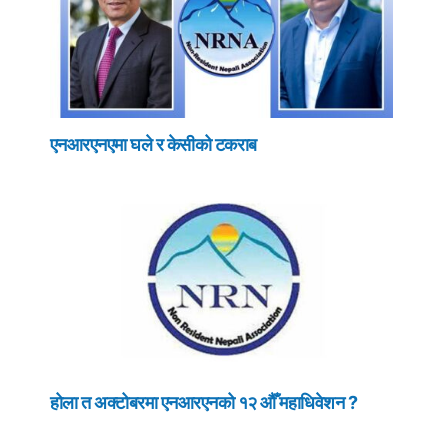
एनआरएनएमा घले र केसीको टकराब
होला त अक्टोबरमा एनआरएनको १२ औँ महाधिवेशन ?