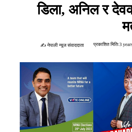
डिला, अनिल र देवको
म
प्रकाशित मितिः3 year
✍ नेपाली न्यूज संवाददाता