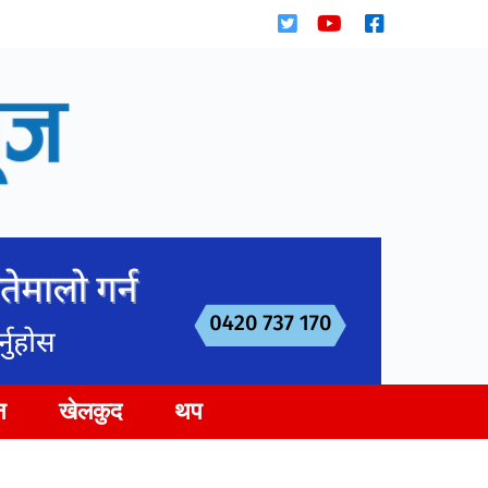
न
खेलकुद
थप