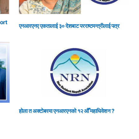
ort
एनआरएनए एकतालाई ३० देशबाट परराष्टमन्त्रीलाई पत्र
होला त अक्टोबरमा एनआरएनको १२ औँ महाधिवेशन ?