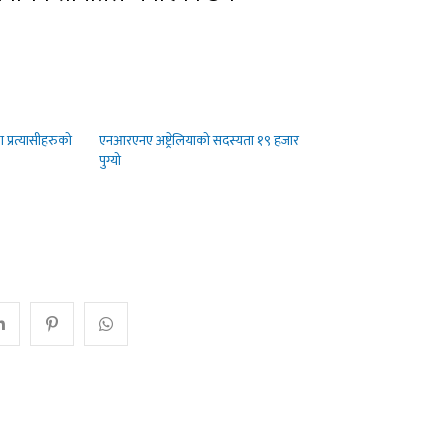
 प्रत्यासीहरुको
एनआरएनए अष्ट्रेलियाको सदस्यता १९ हजार
पुग्यो