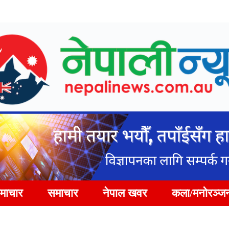
समाचार
समाचार
नेपाल खवर
कला/मनोरञ्ज