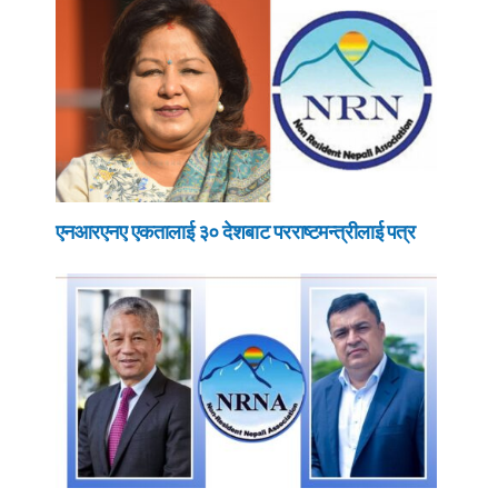
एनआरएनए एकतालाई ३० देशबाट परराष्टमन्त्रीलाई पत्र