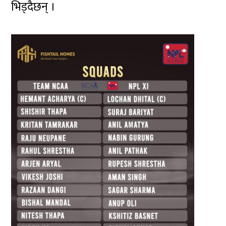
भिड्दैछन् ।