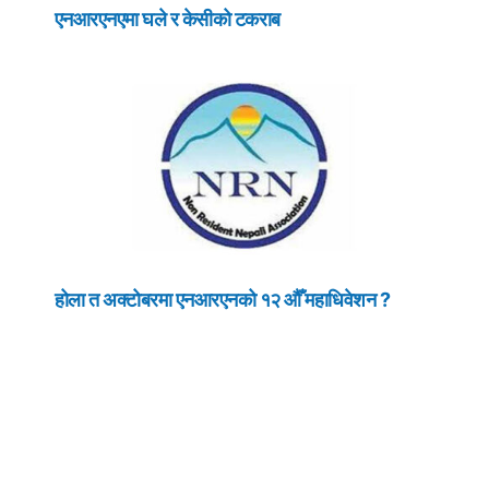
एनआरएनएमा घले र केसीको टकराब
होला त अक्टोबरमा एनआरएनको १२ औँ महाधिवेशन ?