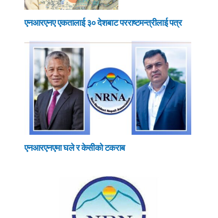
एनआरएनए एकतालाई ३० देशबाट परराष्टमन्त्रीलाई पत्र
एनआरएनएमा घले र केसीको टकराब