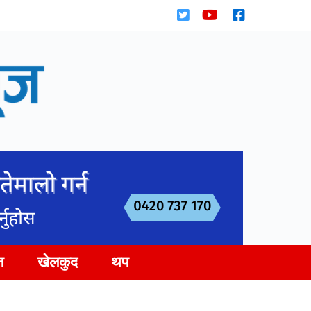
न
खेलकुद
थप