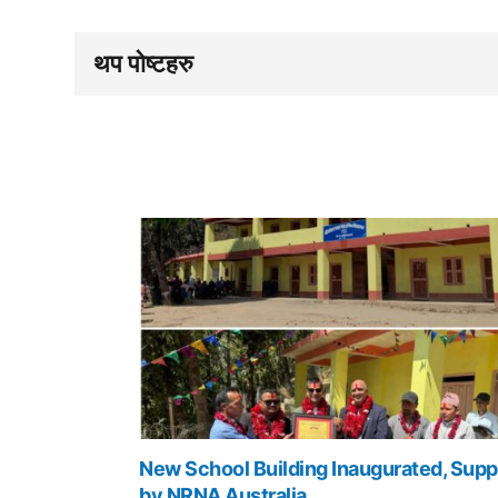
थप पोष्टहरु
New School Building Inaugurated, Supp
by NRNA Australia