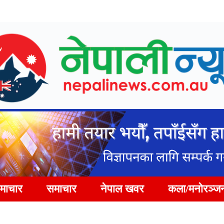
समाचार
समाचार
नेपाल खवर
कला/मनोरञ्ज