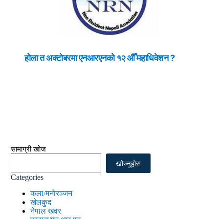
होला त अक्टोबरमा एनआरएनको १२ औँ महाधिवेशन ?
सामाग्री खोज
खोज्नुहोस
Categories
कला/मनोरञ्जन
खेलकुद
नेपाल खवर