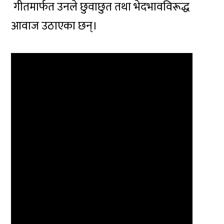
गीतमार्फत उनले छुवाछुत तथा भेदभावविरूद्ध
आवाज उठाएका छन्।