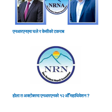
एनआरएनएमा घले र केसीको टकराब
होला त अक्टोबरमा एनआरएनको १२ औँ महाधिवेशन ?