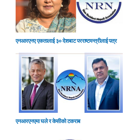
एनआरएनए एकतालाई ३० देशबाट परराष्टमन्त्रीलाई पत्र
एनआरएनएमा घले र केसीको टकराब