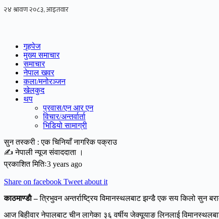
Skip
to
content
गृहपेज
मुख्य समाचार
समाचार
नेपाल खवर
कला/मनोरञ्जन
खेलकुद
थप
प्रवास/एन आर एन
विचार/अन्तर्वार्ता
भिडियो सामाग्री
सुन तस्करी : एक चिनियाँ नागरिक पक्राउ
✍ नेपाली न्यूज संवाददाता ।
प्रकाशित मितिः3 years ago
Share on facebook
Tweet about it
काठमाण्डाै –
त्रिभुवन अन्तर्राष्ट्रिय विमानस्थलबाट झन्डै एक सय किलो सुन 
आज बिहीवार नेपालबाट चीन लागेका ३६ वर्षीय जेक्यूयाङ लिनलाई विमानस्थलबाट