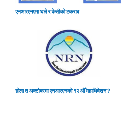
एनआरएनएमा घले र केसीको टकराब
होला त अक्टोबरमा एनआरएनको १२ औँ महाधिवेशन ?