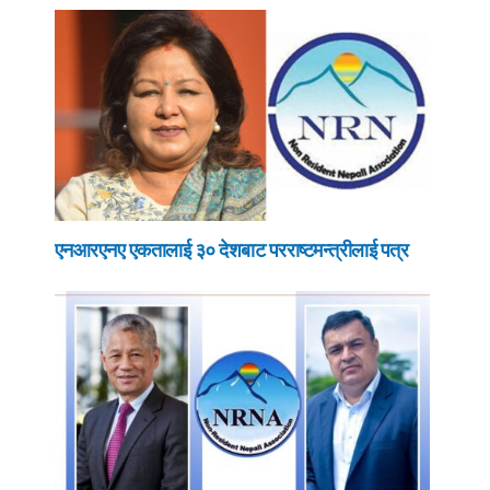
एनआरएनए एकतालाई ३० देशबाट परराष्टमन्त्रीलाई पत्र