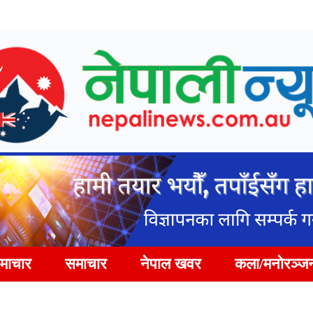
समाचार
समाचार
नेपाल खवर
कला/मनोरञ्ज