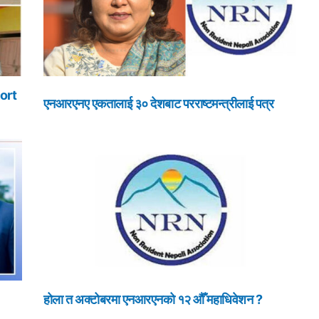
ort
एनआरएनए एकतालाई ३० देशबाट परराष्टमन्त्रीलाई पत्र
होला त अक्टोबरमा एनआरएनको १२ औँ महाधिवेशन ?