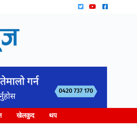
न
खेलकुद
थप