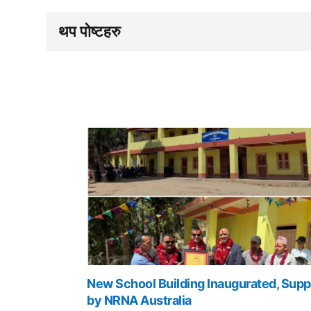
थप पोष्टहरु
New School Building Inaugurated, Supp
by NRNA Australia