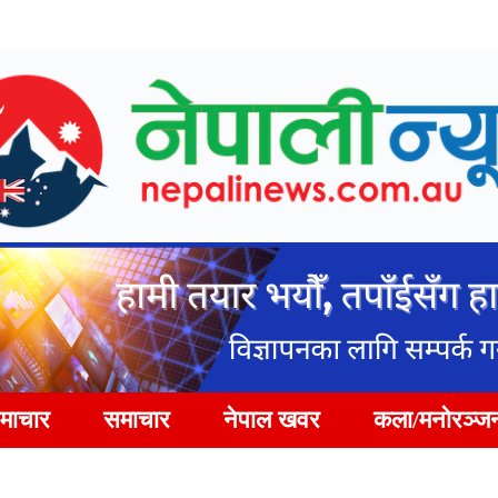
समाचार
समाचार
नेपाल खवर
कला/मनोरञ्ज