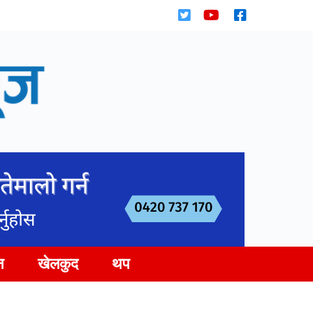
न
खेलकुद
थप