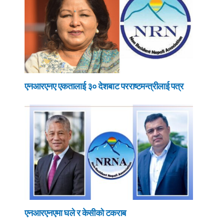
एनआरएनए एकतालाई ३० देशबाट परराष्टमन्त्रीलाई पत्र
एनआरएनएमा घले र केसीको टकराब