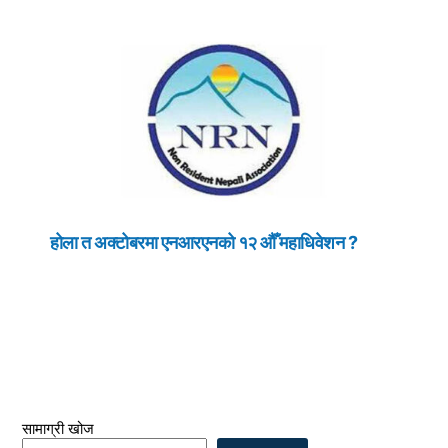
होला त अक्टोबरमा एनआरएनको १२ औँ महाधिवेशन ?
सामाग्री खोज