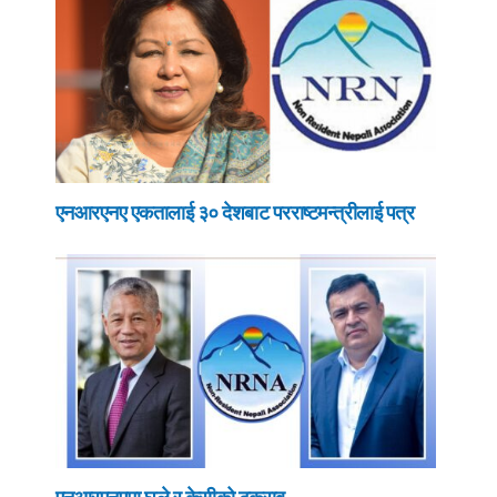
एनआरएनए एकतालाई ३० देशबाट परराष्टमन्त्रीलाई पत्र