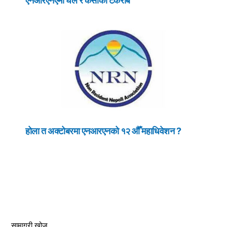
एनआरएनएमा घले र केसीको टकराब
होला त अक्टोबरमा एनआरएनको १२ औँ महाधिवेशन ?
सामाग्री खोज