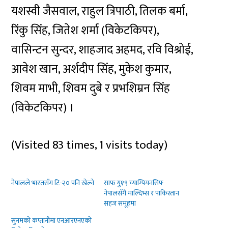
यशस्वी जैसवाल, राहुल त्रिपाठी, तिलक बर्मा,
रिंकु सिंह, जितेश शर्मा (विकेटकिपर),
वासिन्टन सुन्दर, शाहजाद अहमद, रवि विश्रोई,
आवेश खान, अर्शदीप सिंह, मुकेश कुमार,
शिवम माभी, शिवम दुबे र प्रभशिम्रन सिंह
(विकेटकिपर) ।
(Visited 83 times, 1 visits today)
नेपालले भारतसँग टि-२० पनि खेल्ने
साफ यु१९ च्याम्पियनसिपः
नेपालसँगै माल्दिभ्स र पाकिस्तान
सहज समूहमा
सुनमको कप्तानीमा एनआरएनएको