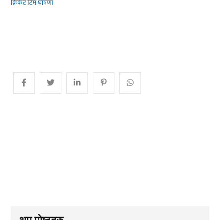
क्रिकेट टिम घोषणा
थप पोष्टहरु