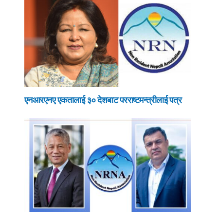
एनआरएनए एकतालाई ३० देशबाट परराष्टमन्त्रीलाई पत्र