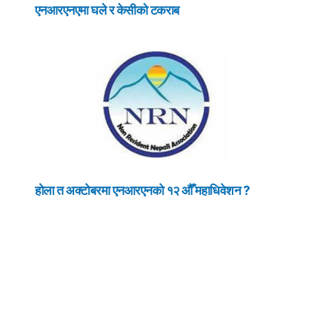
एनआरएनएमा घले र केसीको टकराब
होला त अक्टोबरमा एनआरएनको १२ औँ महाधिवेशन ?