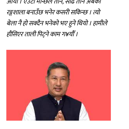
आयो । एउटा मान्छेले तीन, साढे तीन अर्बको
रङ्गशाला बनाउँछ भनेर कसरी सकिन्छ । त्यो
बेला नै हो सक्दैन भनेको भए हुने थियो । हामीले
हौसिएर ताली पिट्ने काम ग¥यौँ ।