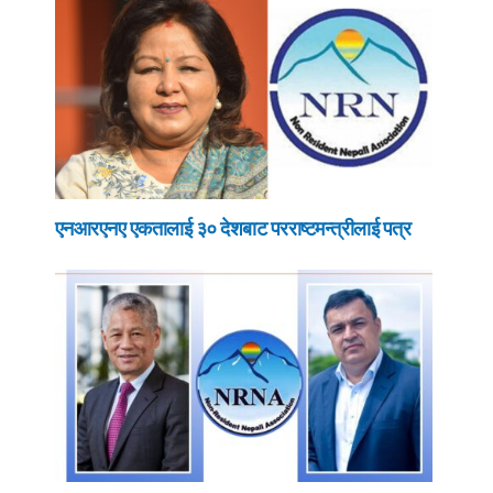
एनआरएनए एकतालाई ३० देशबाट परराष्टमन्त्रीलाई पत्र