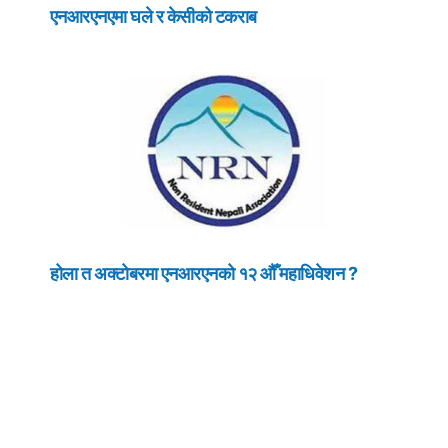
एनआरएनएमा घले र केसीको टकराब
होला त अक्टोबरमा एनआरएनको १२ औँ महाधिवेशन ?