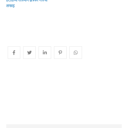
हेटौंडामा राजमार्ग क्षेत्रको गरियो
सफाइ