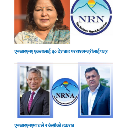
एनआरएनए एकतालाई ३० देशबाट परराष्टमन्त्रीलाई पत्र
एनआरएनएमा घले र केसीको टकराब