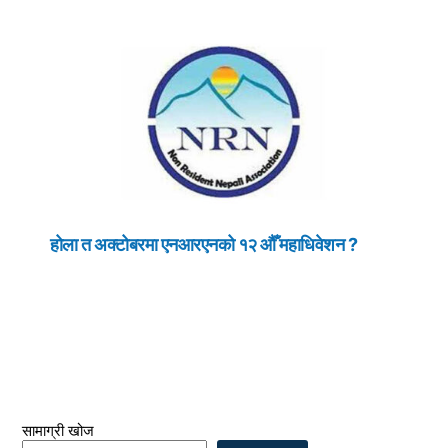
होला त अक्टोबरमा एनआरएनको १२ औँ महाधिवेशन ?
सामाग्री खोज