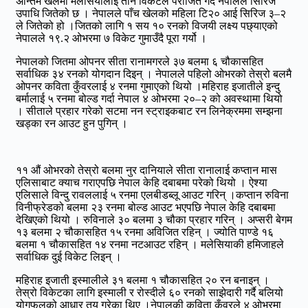
अन्तिम खेलमा मलेसियालाई तीन विकेटले पराजित गर्दै नेपालले सिरिज
उपाधि जितेको छ । नेपालले पाँच खेलको महिला टि२० आई सिरिज ३–२
ले जितेको हो ।जितको लागि १ सय १० रनको विजयी लक्ष्य पछ्याएको
नेपालले १९.२ ओभरमा ७ विकेट गुमाउँदै पूरा गर्यो ।
नेपालको जितमा ओपनर सीता रानामगरले ३७ बलमा ६ चौकासहित
सर्वाधिक ३४ रनको योगदान दिइन् । नेपालले पहिलो ओभरको तेस्रो बलमै
ओपनर कविता कुँवरलाई ४ रनमा गुमाएको थियो ।महिराह इजातीले इन्दु
बर्मालाई ५ रनमा बोल्ड गर्दा नेपाल ४ ओभरमा २०–२ को अवस्थामा थियो
। सीताले प्रहार गरेको सटमा नन स्ट्राइकबाट रन लिनेक्रममा सम्झना
खड्का रन आउट हुन पुगिन् ।
११ औं ओभरको तेस्रो बलमा नुर दानियाले सीता रानालाई कप्तान मास
एलिसाबाट क्याच गराएपछि नेपाल केहि दबाबमा परेको थियो । ऐश्या
एलिसाले विन्दु रावललाई ५ रनमा एलबीडब्लू आउट गरिन् ।कप्तान रुविना
विनीफ्रेडको बलमा २३ रनमा बोल्ड आउट भएपछि नेपाल केहि दबाबमा
देखिएको थियो । रुविनाले ३० बलमा ३ चौका प्रहार गरिन् । अप्सरी बेगम
१३ बलमा २ चौकासहित १५ रनमा अविजित रहिन् । ज्योति पाण्डे १६
बलमा १ चौकासहित १४ रनमा नटआउट रहिन् । मलेसियाकी हमिजाहले
सर्वाधिक दुई विकेट लिइन् ।
महिराह इजाती इस्मालीले ३१ बलमा १ चौकासहित २० रन बनाइन् ।
तेस्रो विकेटका लागि इस्माली र रोस्दीले ६० रनको साझेदारी गर्दै बलियो
योगफलको आधार तय गरेका थिए ।नेपालकी कविता कुँवरले ४ ओभरमा