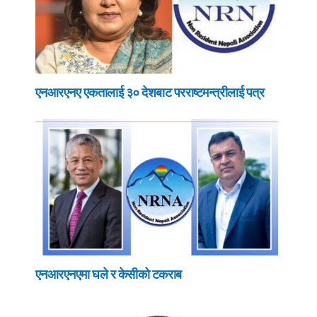
एनआरएनए एकतालाई ३० देशबाट परराष्टमन्त्रीलाई पत्र
एनआरएनएमा घले र केसीको टकराब