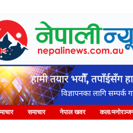
समाचार
समाचार
नेपाल खवर
कला/मनोरञ्ज