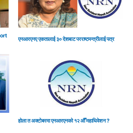
ort
एनआरएनए एकतालाई ३० देशबाट परराष्टमन्त्रीलाई पत्र
होला त अक्टोबरमा एनआरएनको १२ औँ महाधिवेशन ?