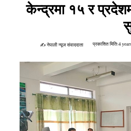
केन्द्रमा १५ र प्रदेशम
स
प्रकाशित मितिः4 year
✍ नेपाली न्यूज संवाददाता