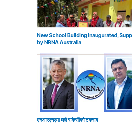
New School Building Inaugurated, Supp
by NRNA Australia
एनआरएनएमा घले र केसीको टकराब