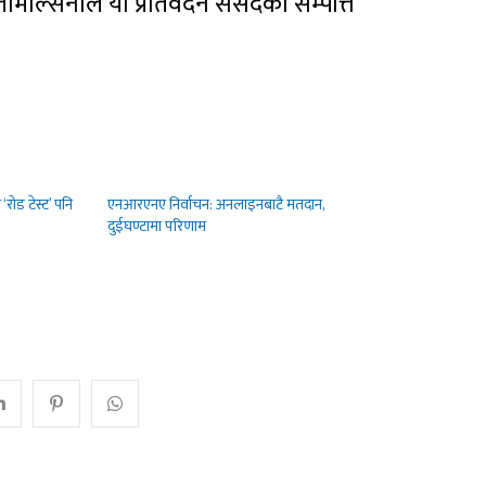
 तिमिल्सिनाले यो प्रतिवेदन संसदको सम्पत्ति
‘रोड टेस्ट’ पनि
एनआरएनए निर्वाचन: अनलाइनबाटै मतदान,
दुईघण्टामा परिणाम