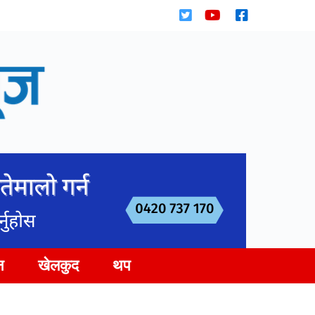
न
खेलकुद
थप