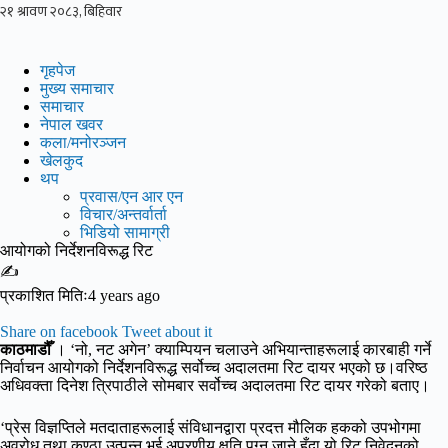
Skip
to
content
गृहपेज
मुख्य समाचार
समाचार
नेपाल खवर
कला/मनोरञ्जन
खेलकुद
थप
प्रवास/एन आर एन
विचार/अन्तर्वार्ता
भिडियो सामाग्री
आयोगको निर्देशनविरूद्ध रिट
✍
प्रकाशित मितिः4 years ago
Share on facebook
Tweet about it
काठमाडौँ
। ‘नो, नट अगेन’ क्याम्पियन चलाउने अभियान्ताहरूलाई कारबाही गर्ने
निर्वाचन आयोगको निर्देशनविरूद्ध सर्वोच्च अदालतमा रिट दायर भएको छ।वरिष्ठ
अधिवक्ता दिनेश त्रिपाठीले सोमबार सर्वोच्च अदालतमा रिट दायर गरेको बताए।
‘प्रेस विज्ञप्तिले मतदाताहरूलाई संविधानद्वारा प्रदत्त मौलिक हकको उपभोगमा
अवरोध तथा कुण्ठा उत्पन्न भई अपुरणीय क्षति पुग्न जाने हुँदा यो रिट निवेदनको